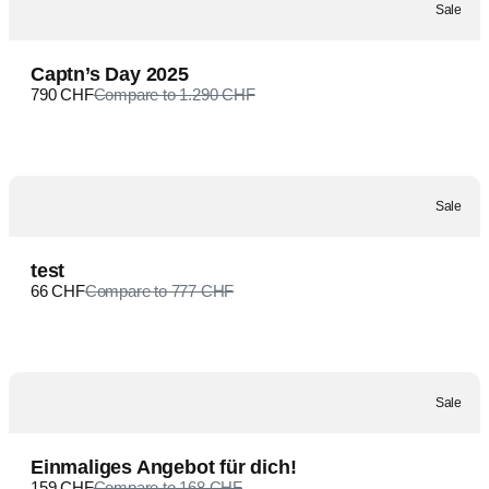
Sale
Captn’s Day 2025
790 CHF
Compare to
1.290 CHF
Sale
test
66 CHF
Compare to
777 CHF
Sale
Einmaliges Angebot für dich!
159 CHF
Compare to
168 CHF